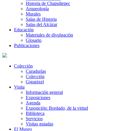
Historia de Chapultepec
Arqueología
Murales
Salas de Historia
Salas del Alcázar
Educación
Materiales de divulgación
Glosario
Publicaciones
Colección
Curadurías
Colección
Gigapixel
Visita
Información general
Exposiciones
Agenda
Exposición: Bordado, de la virtud
Biblioteca
Servicios
Visitas guiadas
El Museo