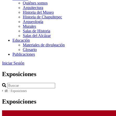
Quiénes somos
Arquitectura
Historia del Museo
Historia de Chapultepec
Arqueología
Murales
Salas de Historia
Salas del Alcázar
Educación
Materiales de divulgación
Glosario
Publicaciones
Iniciar Sesión
Exposiciones
/
Exposiciones
Exposiciones