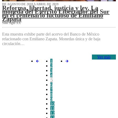
DE AGOSTO DE 2018 A ABRIL DE 2019
Reforma, libertad, justicia y ley. La
moneda del Ejército Libertador del Sur
en el centenario luctuoso de Emiliano
Zapata
Sala Siglo XX
Esta muestra exhibe parte del acervo del Banco de México
relacionado con Emiliano Zapata. Monedas única y de baja
circulación…
Ver más
1
2
3
4
5
6
7
8
9
10
11
12
13