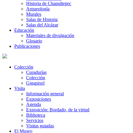
Historia de Chapultepec
Arqueología
Murales
Salas de Historia
Salas del Alcázar
Educación
Materiales de divulgación
Glosario
Publicaciones
Colección
Curadurías
Colección
Gigapixel
Visita
Información general
Exposiciones
Agenda
Exposición: Bordado, de la virtud
Biblioteca
Servicios
Visitas guiadas
El Museo