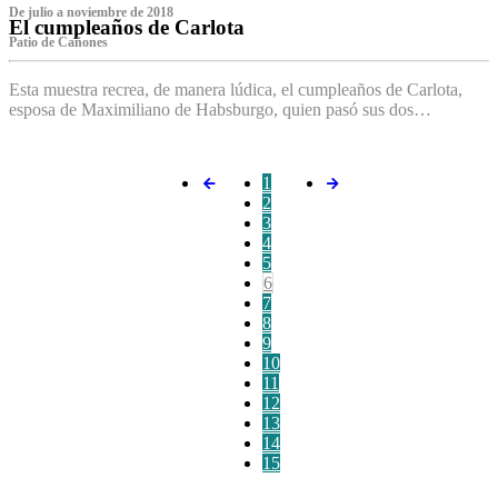
De julio a noviembre de 2018
El cumpleaños de Carlota
Patio de Cañones
Esta muestra recrea, de manera lúdica, el cumpleaños de Carlota,
esposa de Maximiliano de Habsburgo, quien pasó sus dos…
1
2
3
4
5
6
7
8
9
10
11
12
13
14
15