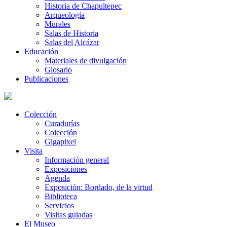
Historia de Chapultepec
Arqueología
Murales
Salas de Historia
Salas del Alcázar
Educación
Materiales de divulgación
Glosario
Publicaciones
Colección
Curadurías
Colección
Gigapixel
Visita
Información general
Exposiciones
Agenda
Exposición: Bordado, de la virtud
Biblioteca
Servicios
Visitas guiadas
El Museo