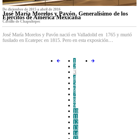
De diciembre de 2015 a abril de 2016
José María Morelos y Pavón, Generalísimo de los
Ejércitos de América Mexicana
C‌astillo de Chapultepec
José María Morelos y Pavón nació en Valladolid en 1765 y murió
fusilado en Ecatepec en 1815. Pero en esta exposición…
1
2
3
4
5
6
7
8
9
10
11
12
13
14
15