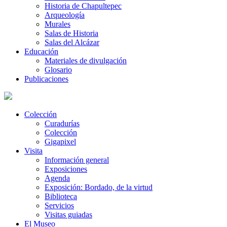
Historia de Chapultepec
Arqueología
Murales
Salas de Historia
Salas del Alcázar
Educación
Materiales de divulgación
Glosario
Publicaciones
Colección
Curadurías
Colección
Gigapixel
Visita
Información general
Exposiciones
Agenda
Exposición: Bordado, de la virtud
Biblioteca
Servicios
Visitas guiadas
El Museo