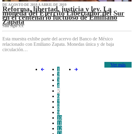
DE AGOSTO DE 2018 A ABRIL DE 2019
Reforma, libertad, justicia y ley. La
moneda del Ejército Libertador del Sur
en el centenario luctuoso de Emiliano
Zapata
Sala Siglo XX
Esta muestra exhibe parte del acervo del Banco de México
relacionado con Emiliano Zapata. Monedas única y de baja
circulación…
Ver más
1
2
3
4
5
6
7
8
9
10
11
12
13