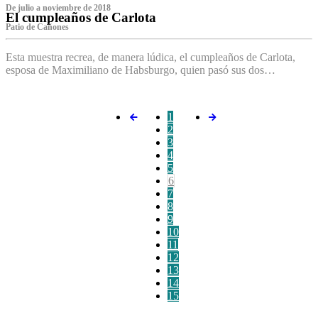
De julio a noviembre de 2018
El cumpleaños de Carlota
Patio de Cañones
Esta muestra recrea, de manera lúdica, el cumpleaños de Carlota,
esposa de Maximiliano de Habsburgo, quien pasó sus dos…
1
2
3
4
5
6
7
8
9
10
11
12
13
14
15