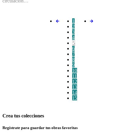
circulación…
1
2
3
4
5
6
7
8
9
10
11
12
13
14
15
Crea tus colecciones
Regístrate para guardar tus obras favoritas