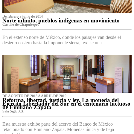
De febrero a junio de 2014
Norte infinito, pueblos indígenas en movimiento
Castillo de Chapultepec
En el extenso norte de México, donde los paisajes van desde el
desierto costero hasta la imponente sierra, existe una…
DE AGOSTO DE 2018 A ABRIL DE 2019
Reforma, libertad, justicia y ley. La moneda del
Ejército Libertador del Sur en el centenario luctuoso
de Emiliano Zapata
Sala Siglo XX
Esta muestra exhibe parte del acervo del Banco de México
relacionado con Emiliano Zapata. Monedas única y de baja