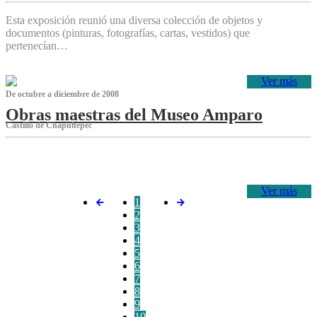
Esta exposición reunió una diversa colección de objetos y
documentos (pinturas, fotografías, cartas, vestidos) que
pertenecían…
Ver más
De octubre a diciembre de 2008
Obras maestras del Museo Amparo
Castillo de Chapultepec
‌
Ver más
1
2
3
4
5
6
7
8
9
10