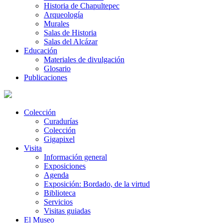
Historia de Chapultepec
Arqueología
Murales
Salas de Historia
Salas del Alcázar
Educación
Materiales de divulgación
Glosario
Publicaciones
Colección
Curadurías
Colección
Gigapixel
Visita
Información general
Exposiciones
Agenda
Exposición: Bordado, de la virtud
Biblioteca
Servicios
Visitas guiadas
El Museo