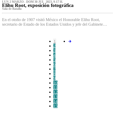
LUN 2 MARZO - DOM 30 JUL 2023, 9-17 H.
Elihu Root, exposición fotográfica
Sala de Batalla
En el otoño de 1907 visitó México el Honorable Elihu Root,
secretario de Estado de los Estados Unidos y jefe del Gabinete…
1
2
3
4
5
6
7
8
9
10
11
12
13
14
15