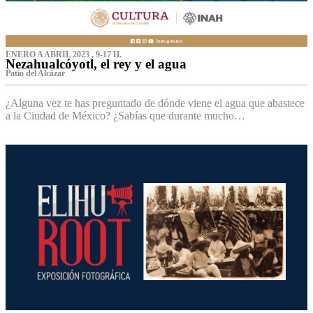
ENERO A ABRIL 2023 , 9-17 H.
Nezahualcóyotl, el rey y el agua
Patio del Alcázar
¿Alguna vez te has preguntado de dónde viene el agua que abastece
a la Ciudad de México? ¿Sabías que durante mucho…