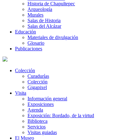
Historia de Chapultepec
Arqueología
Murales
Salas de Historia
Salas del Alcázar
Educación
Materiales de divulgación
Glosario
Publicaciones
Colección
Curadurías
Colección
Gigapixel
Visita
Información general
Exposiciones
Agenda
Exposición: Bordado, de la virtud
Biblioteca
Servicios
Visitas guiadas
El Museo