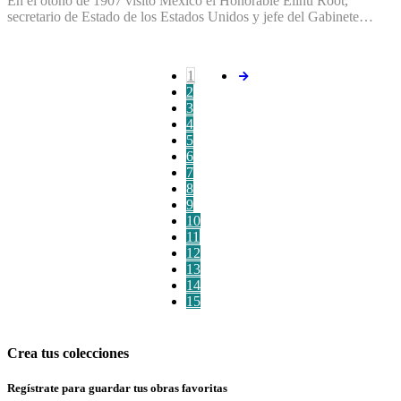
En el otoño de 1907 visitó México el Honorable Elihu Root,
secretario de Estado de los Estados Unidos y jefe del Gabinete…
1
2
3
4
5
6
7
8
9
10
11
12
13
14
15
Crea tus colecciones
Regístrate para guardar tus obras favoritas