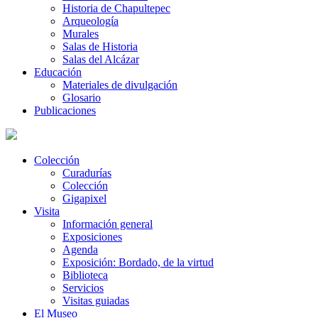
Historia de Chapultepec
Arqueología
Murales
Salas de Historia
Salas del Alcázar
Educación
Materiales de divulgación
Glosario
Publicaciones
Colección
Curadurías
Colección
Gigapixel
Visita
Información general
Exposiciones
Agenda
Exposición: Bordado, de la virtud
Biblioteca
Servicios
Visitas guiadas
El Museo