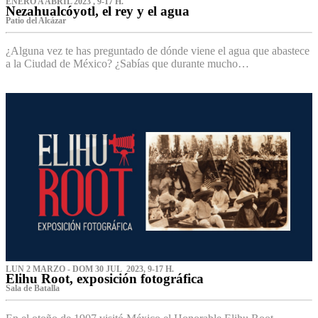
ENERO A ABRIL 2023 , 9-17 H.
Nezahualcóyotl, el rey y el agua
Patio del Alcázar
¿Alguna vez te has preguntado de dónde viene el agua que abastece
a la Ciudad de México? ¿Sabías que durante mucho…
LUN 2 MARZO - DOM 30 JUL 2023, 9-17 H.
Elihu Root, exposición fotográfica
Sala de Batalla