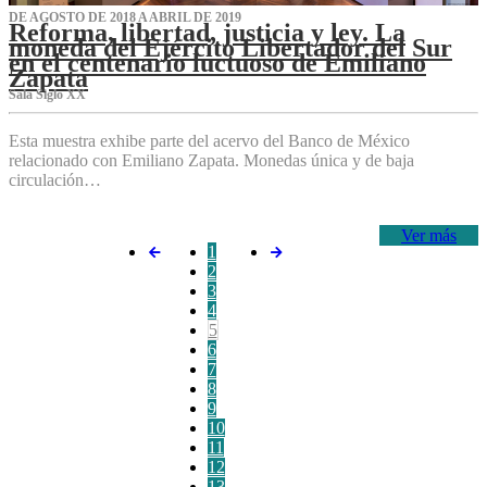
DE AGOSTO DE 2018 A ABRIL DE 2019
Reforma, libertad, justicia y ley. La
moneda del Ejército Libertador del Sur
en el centenario luctuoso de Emiliano
Zapata
Sala Siglo XX
Esta muestra exhibe parte del acervo del Banco de México
relacionado con Emiliano Zapata. Monedas única y de baja
circulación…
Ver más
1
2
3
4
5
6
7
8
9
10
11
12
13