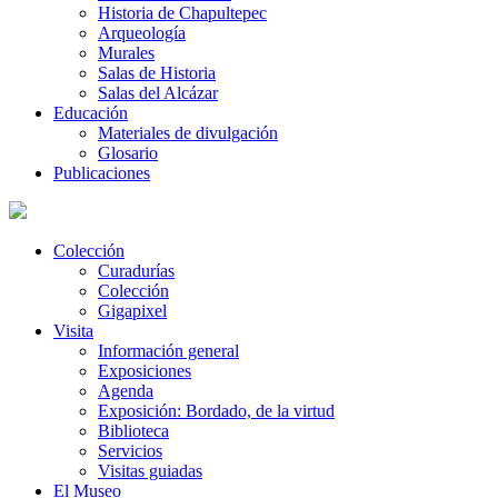
Historia de Chapultepec
Arqueología
Murales
Salas de Historia
Salas del Alcázar
Educación
Materiales de divulgación
Glosario
Publicaciones
Colección
Curadurías
Colección
Gigapixel
Visita
Información general
Exposiciones
Agenda
Exposición: Bordado, de la virtud
Biblioteca
Servicios
Visitas guiadas
El Museo