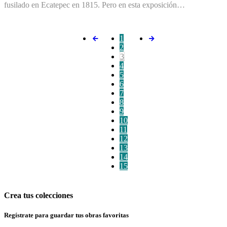
fusilado en Ecatepec en 1815. Pero en esta exposición…
1
2
3
4
5
6
7
8
9
10
11
12
13
14
15
Crea tus colecciones
Regístrate para guardar tus obras favoritas