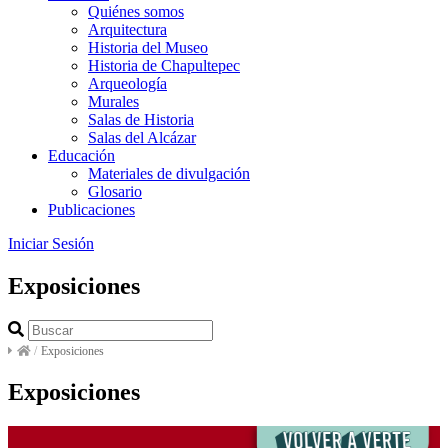
Quiénes somos
Arquitectura
Historia del Museo
Historia de Chapultepec
Arqueología
Murales
Salas de Historia
Salas del Alcázar
Educación
Materiales de divulgación
Glosario
Publicaciones
Iniciar Sesión
Exposiciones
/
Exposiciones
Exposiciones