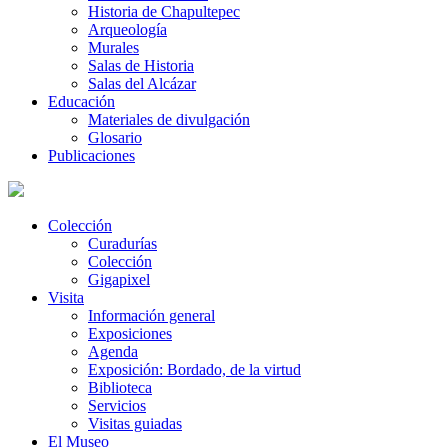
Historia de Chapultepec
Arqueología
Murales
Salas de Historia
Salas del Alcázar
Educación
Materiales de divulgación
Glosario
Publicaciones
Colección
Curadurías
Colección
Gigapixel
Visita
Información general
Exposiciones
Agenda
Exposición: Bordado, de la virtud
Biblioteca
Servicios
Visitas guiadas
El Museo