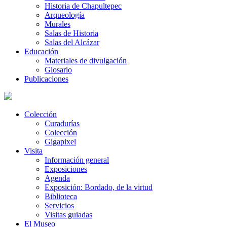
Historia de Chapultepec
Arqueología
Murales
Salas de Historia
Salas del Alcázar
Educación
Materiales de divulgación
Glosario
Publicaciones
Colección
Curadurías
Colección
Gigapixel
Visita
Información general
Exposiciones
Agenda
Exposición: Bordado, de la virtud
Biblioteca
Servicios
Visitas guiadas
El Museo