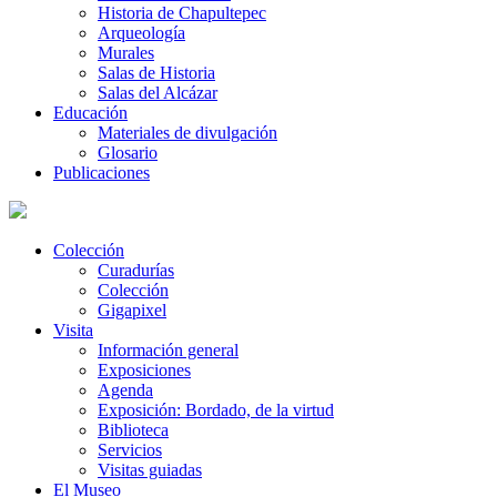
Historia de Chapultepec
Arqueología
Murales
Salas de Historia
Salas del Alcázar
Educación
Materiales de divulgación
Glosario
Publicaciones
Colección
Curadurías
Colección
Gigapixel
Visita
Información general
Exposiciones
Agenda
Exposición: Bordado, de la virtud
Biblioteca
Servicios
Visitas guiadas
El Museo