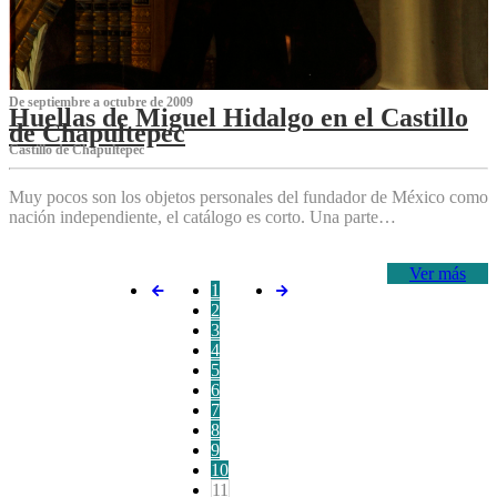
De septiembre a octubre de 2009
Huellas de Miguel Hidalgo en el Castillo
de Chapultepec
Castillo de Chapultepec
Muy pocos son los objetos personales del fundador de México como
nación independiente, el catálogo es corto. Una parte…
Ver más
1
2
3
4
5
6
7
8
9
10
11