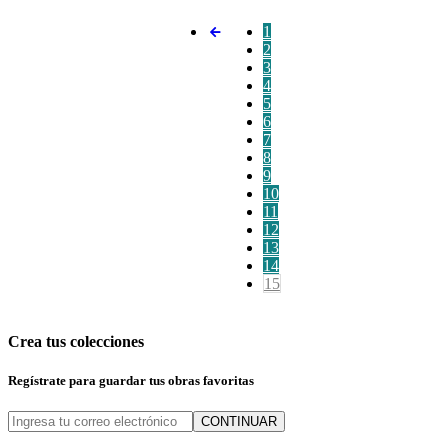
1
2
3
4
5
6
7
8
9
10
11
12
13
14
15
Crea tus colecciones
Regístrate para guardar tus obras favoritas
CONTINUAR