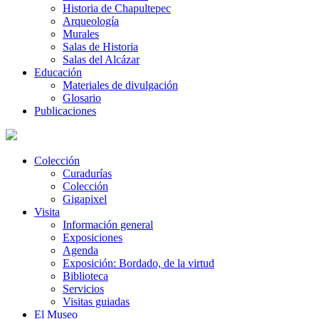
Historia de Chapultepec
Arqueología
Murales
Salas de Historia
Salas del Alcázar
Educación
Materiales de divulgación
Glosario
Publicaciones
Colección
Curadurías
Colección
Gigapixel
Visita
Información general
Exposiciones
Agenda
Exposición: Bordado, de la virtud
Biblioteca
Servicios
Visitas guiadas
El Museo