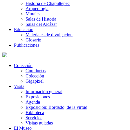
Historia de Chapultepec
Arqueología
Murales
Salas de Historia
Salas del Alcázar
Educación
Materiales de divulgación
Glosario
Publicaciones
Colección
Curadurías
Colección
Gigapixel
Visita
Información general
Exposiciones
Agenda
Exposición: Bordado, de la virtud
Biblioteca
Servicios
Visitas guiadas
El Museo