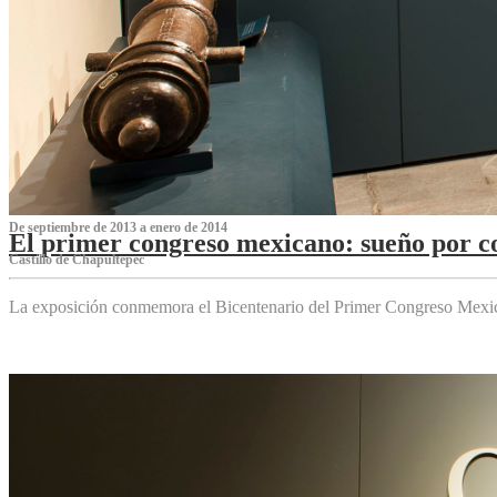
De septiembre de 2013 a enero de 2014
El primer congreso mexicano: sueño por co
Castillo de Chapultepec
La exposición conmemora el Bicentenario del Primer Congreso Mexi