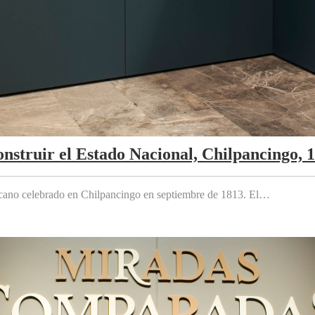
nstruir el Estado Nacional, Chilpancingo, 
cano celebrado en Chilpancingo en septiembre de 1813. El…