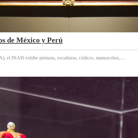
os de México y Perú
 el INAH exhibe pinturas, esculturas, códices, manuscritos,…