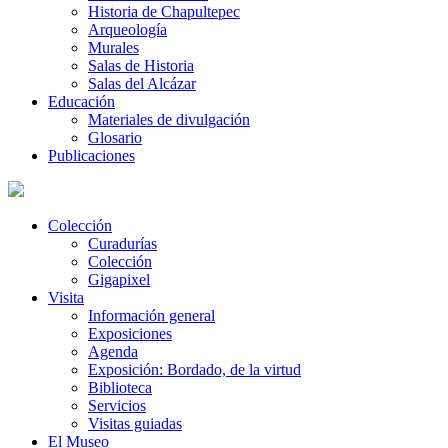
Historia de Chapultepec
Arqueología
Murales
Salas de Historia
Salas del Alcázar
Educación
Materiales de divulgación
Glosario
Publicaciones
Colección
Curadurías
Colección
Gigapixel
Visita
Información general
Exposiciones
Agenda
Exposición: Bordado, de la virtud
Biblioteca
Servicios
Visitas guiadas
El Museo