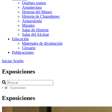
Quiénes somos
Arquitectura
Historia del Museo
Historia de Chapultepec
Arqueología
Murales
Salas de Historia
Salas del Alcázar
Educación
Materiales de divulgación
Glosario
Publicaciones
Iniciar Sesión
Exposiciones
/
Exposiciones
Exposiciones