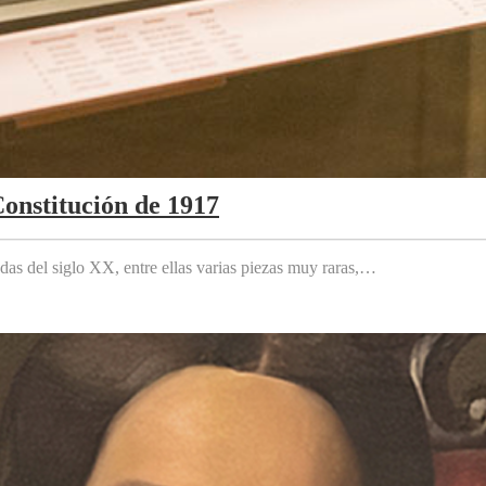
Constitución de 1917
das del siglo XX, entre ellas varias piezas muy raras,…