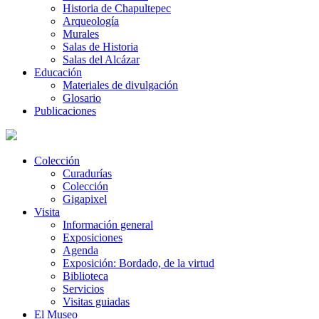
Historia de Chapultepec
Arqueología
Murales
Salas de Historia
Salas del Alcázar
Educación
Materiales de divulgación
Glosario
Publicaciones
Colección
Curadurías
Colección
Gigapixel
Visita
Información general
Exposiciones
Agenda
Exposición: Bordado, de la virtud
Biblioteca
Servicios
Visitas guiadas
El Museo