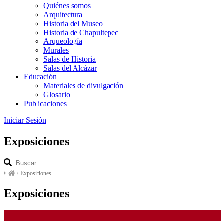
Quiénes somos
Arquitectura
Historia del Museo
Historia de Chapultepec
Arqueología
Murales
Salas de Historia
Salas del Alcázar
Educación
Materiales de divulgación
Glosario
Publicaciones
Iniciar Sesión
Exposiciones
/
Exposiciones
Exposiciones