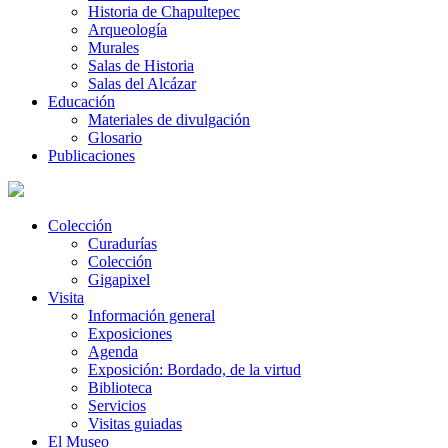
Historia de Chapultepec
Arqueología
Murales
Salas de Historia
Salas del Alcázar
Educación
Materiales de divulgación
Glosario
Publicaciones
Colección
Curadurías
Colección
Gigapixel
Visita
Información general
Exposiciones
Agenda
Exposición: Bordado, de la virtud
Biblioteca
Servicios
Visitas guiadas
El Museo