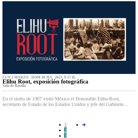
LUN 2 MARZO - DOM 30 JUL 2023, 9-17 H.
Elihu Root, exposición fotográfica
Sala de Batalla
En el otoño de 1907 visitó México el Honorable Elihu Root,
secretario de Estado de los Estados Unidos y jefe del Gabinete…
1
2
3