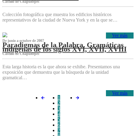
Castillo de Chapultepec
Colección fotográfica que muestra los edificios históricos
representativos de la ciudad de Nueva York y en la que se…
Ver más
De junio a octubre de 2007
Paradigmas de la Palabra. Gramáticas
indígenas de los siglos XVI, XVII, XVIII
Castillo de Chapultepec
Esta larga historia es la que ahora se exhibe. Presentamos una
exposición que demuestra que la búsqueda de la unidad
gramatical…
Ver más
1
2
3
4
5
6
7
8