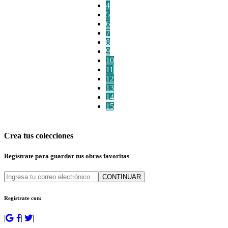
4
5
6
7
8
9
10
11
12
13
14
15
Crea tus colecciones
Regístrate para guardar tus obras favoritas
CONTINUAR
Regístrate con:
|
|
|
|