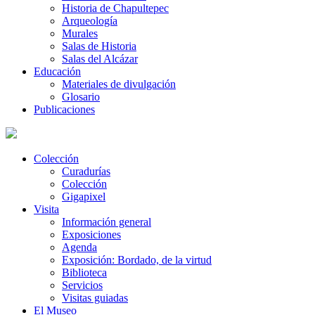
Historia de Chapultepec
Arqueología
Murales
Salas de Historia
Salas del Alcázar
Educación
Materiales de divulgación
Glosario
Publicaciones
Colección
Curadurías
Colección
Gigapixel
Visita
Información general
Exposiciones
Agenda
Exposición: Bordado, de la virtud
Biblioteca
Servicios
Visitas guiadas
El Museo