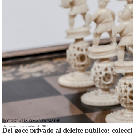
De mayo a septiembre de 2018
Del goce privado al deleite público: cole