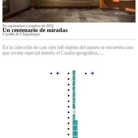
De septiembre a octubre de 2016
Un centenario de miradas
Castillo de Chapultepec
En la colección de casi cien mil objetos del museo se encuentra uno
que reviste especial interés: el Cuadro geográfico,…
1
2
3
4
5
6
7
8
9
10
11
12