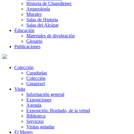
Historia de Chapultepec
Arqueología
Murales
Salas de Historia
Salas del Alcázar
Educación
Materiales de divulgación
Glosario
Publicaciones
Colección
Curadurías
Colección
Gigapixel
Visita
Información general
Exposiciones
Agenda
Exposición: Bordado, de la virtud
Biblioteca
Servicios
Visitas guiadas
El Museo