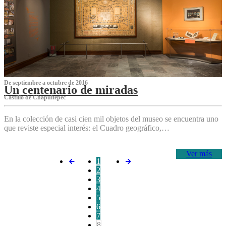
De septiembre a octubre de 2016
Un centenario de miradas
Castillo de Chapultepec
En la colección de casi cien mil objetos del museo se encuentra uno
que reviste especial interés: el Cuadro geográfico,…
Ver más
1
2
3
4
5
6
7
8