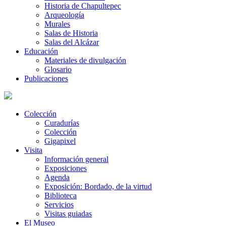
Historia de Chapultepec
Arqueología
Murales
Salas de Historia
Salas del Alcázar
Educación
Materiales de divulgación
Glosario
Publicaciones
Colección
Curadurías
Colección
Gigapixel
Visita
Información general
Exposiciones
Agenda
Exposición: Bordado, de la virtud
Biblioteca
Servicios
Visitas guiadas
El Museo