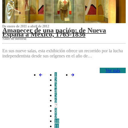
De enero de 2011 a abril de 2012
Amanecer de una nación: de Nueva
España a México, 1765-1836
Salas de historia
En sus nueve salas, esta exhibición ofrece un recorrido por la lucha
independentista desde sus orígenes en el año de…
Ver más
1
2
3
4
5
6
7
8
9
10
11