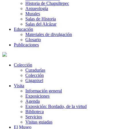
Historia de Chapultepec
Arqueología
Murales
Salas de Historia
Salas del Alcázar
Educación
Materiales de divulgación
Glosario
Publicaciones
Colección
Curadurías
Colección
Gigapixel
Visita
Información general
Exposiciones
Agenda
Exposición: Bordado, de la virtud
Biblioteca
Servicios
Visitas guiadas
El Museo