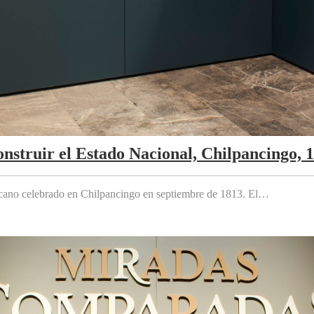
nstruir el Estado Nacional, Chilpancingo, 
cano celebrado en Chilpancingo en septiembre de 1813. El…