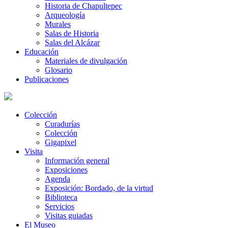
Historia de Chapultepec
Arqueología
Murales
Salas de Historia
Salas del Alcázar
Educación
Materiales de divulgación
Glosario
Publicaciones
Colección
Curadurías
Colección
Gigapixel
Visita
Información general
Exposiciones
Agenda
Exposición: Bordado, de la virtud
Biblioteca
Servicios
Visitas guiadas
El Museo