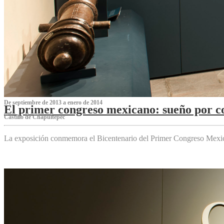
De septiembre de 2013 a enero de 2014
El primer congreso mexicano: sueño por co
Castillo de Chapultepec
La exposición conmemora el Bicentenario del Primer Congreso Mexi