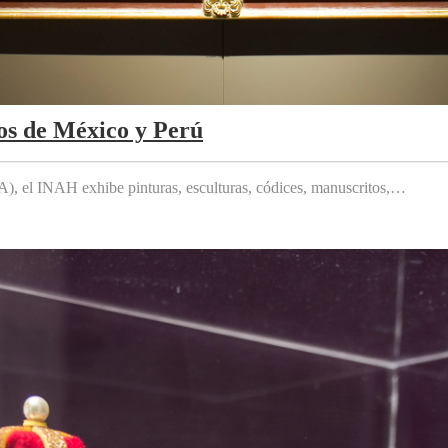
os de México y Perú
 el INAH exhibe pinturas, esculturas, códices, manuscritos,…