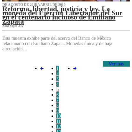
DE AGOSTO DE 2018 A ABRIL DE 2019
Reforma, libertad, justicia y ley. La
moneda del Ejército Libertador del Sur
en el centenario luctuoso de Emiliano
Zapata
Sala Siglo XX
Esta muestra exhibe parte del acervo del Banco de México
relacionado con Emiliano Zapata. Monedas única y de baja
circulación…
Ver más
1
2
3
4
5
6
7
8
9
10
11
12
13