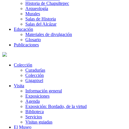
Historia de Chapultepec
Arqueología
Murales
Salas de Historia
Salas del Alcázar
Educación
Materiales de divulgación
Glosario
Publicaciones
Colección
Curadurías
Colección
Gigapixel
Visita
Información general
Exposiciones
Agenda
Exposición: Bordado, de la virtud
Biblioteca
Servicios
Visitas guiadas
El Museo