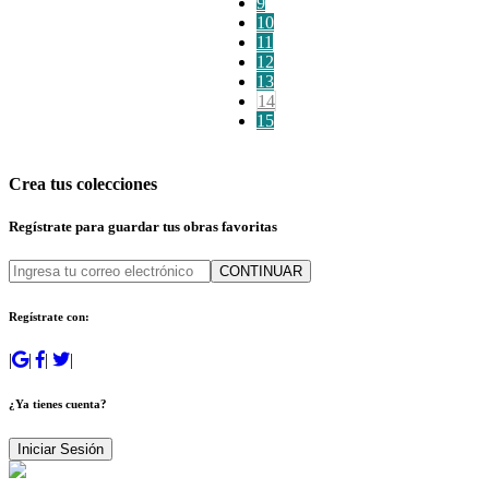
9
10
11
12
13
14
15
Crea tus colecciones
Regístrate para guardar tus obras favoritas
CONTINUAR
Regístrate con:
|
|
|
|
¿Ya tienes cuenta?
Iniciar Sesión