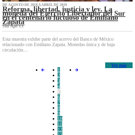
DE AGOSTO DE 2018 A ABRIL DE 2019
Reforma, libertad, justicia y ley. La
moneda del Ejército Libertador del Sur
en el centenario luctuoso de Emiliano
Zapata
Sala Siglo XX
Esta muestra exhibe parte del acervo del Banco de México
relacionado con Emiliano Zapata. Monedas única y de baja
circulación…
Ver más
1
2
3
4
5
6
7
8
9
10
11
12
13