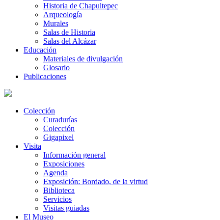
Historia de Chapultepec
Arqueología
Murales
Salas de Historia
Salas del Alcázar
Educación
Materiales de divulgación
Glosario
Publicaciones
Colección
Curadurías
Colección
Gigapixel
Visita
Información general
Exposiciones
Agenda
Exposición: Bordado, de la virtud
Biblioteca
Servicios
Visitas guiadas
El Museo