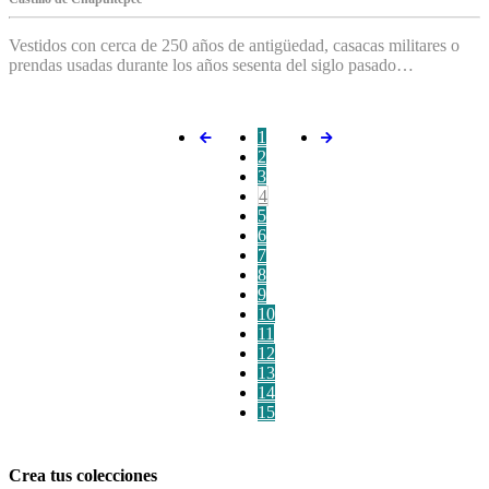
Vestidos con cerca de 250 años de antigüedad, casacas militares o
prendas usadas durante los años sesenta del siglo pasado…
1
2
3
4
5
6
7
8
9
10
11
12
13
14
15
Crea tus colecciones