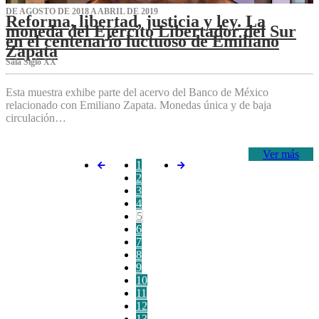
DE AGOSTO DE 2018 A ABRIL DE 2019
Reforma, libertad, justicia y ley. La
moneda del Ejército Libertador del Sur
en el centenario luctuoso de Emiliano
Zapata
Sala Siglo XX
Esta muestra exhibe parte del acervo del Banco de México
relacionado con Emiliano Zapata. Monedas única y de baja
circulación…
Ver más
1
2
3
4
5
6
7
8
9
10
11
12
13