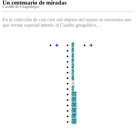
Un centenario de miradas
Castillo de Chapultepec
En la colección de casi cien mil objetos del museo se encuentra uno
que reviste especial interés: el Cuadro geográfico,…
1
2
3
4
5
6
7
8
9
10
11
12
13
14
15