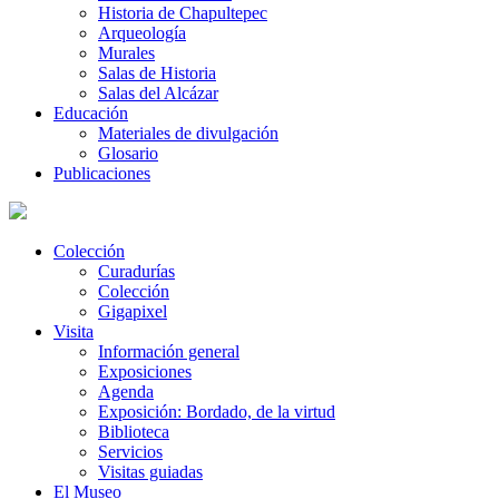
Historia de Chapultepec
Arqueología
Murales
Salas de Historia
Salas del Alcázar
Educación
Materiales de divulgación
Glosario
Publicaciones
Colección
Curadurías
Colección
Gigapixel
Visita
Información general
Exposiciones
Agenda
Exposición: Bordado, de la virtud
Biblioteca
Servicios
Visitas guiadas
El Museo