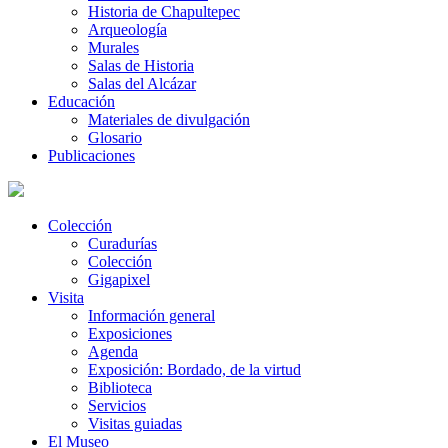
Historia de Chapultepec
Arqueología
Murales
Salas de Historia
Salas del Alcázar
Educación
Materiales de divulgación
Glosario
Publicaciones
Colección
Curadurías
Colección
Gigapixel
Visita
Información general
Exposiciones
Agenda
Exposición: Bordado, de la virtud
Biblioteca
Servicios
Visitas guiadas
El Museo