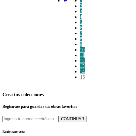
1
2
3
4
5
6
7
8
9
10
11
12
13
14
15
Crea tus colecciones
Regístrate para guardar tus obras favoritas
CONTINUAR
Regístrate con: