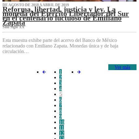
DE AGOSTO DE 2018 A ABRIL DE 2019
Reforma, libertad, justicia y ley. La
moneda del Ejército Libertador del Sur
en el centenario luctuoso de Emiliano
Zapata
Sala Siglo XX
Esta muestra exhibe parte del acervo del Banco de México
relacionado con Emiliano Zapata. Monedas única y de baja
circulación…
Ver más
1
2
3
4
5
6
7
8
9
10
11
12
13