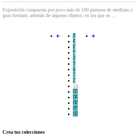
Exposición compuesta por poco más de 100 pinturas de mediano y
gran formato, además de algunos objetos, en los que se…
1
2
3
4
5
6
7
8
9
10
11
12
13
14
15
Crea tus colecciones