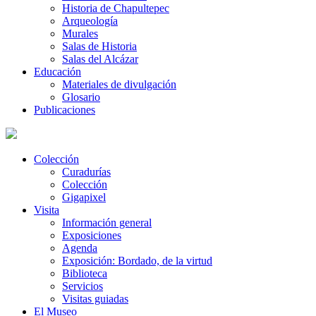
Historia de Chapultepec
Arqueología
Murales
Salas de Historia
Salas del Alcázar
Educación
Materiales de divulgación
Glosario
Publicaciones
Colección
Curadurías
Colección
Gigapixel
Visita
Información general
Exposiciones
Agenda
Exposición: Bordado, de la virtud
Biblioteca
Servicios
Visitas guiadas
El Museo