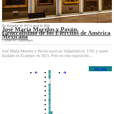
De diciembre de 2015 a abril de 2016
José María Morelos y Pavón,
Generalísimo de los Ejércitos de América
Mexicana
C‌astillo de Chapultepec
José María Morelos y Pavón nació en Valladolid en 1765 y murió
fusilado en Ecatepec en 1815. Pero en esta exposición…
Ver más
1
2
3
4
5
6
7
8
9
10