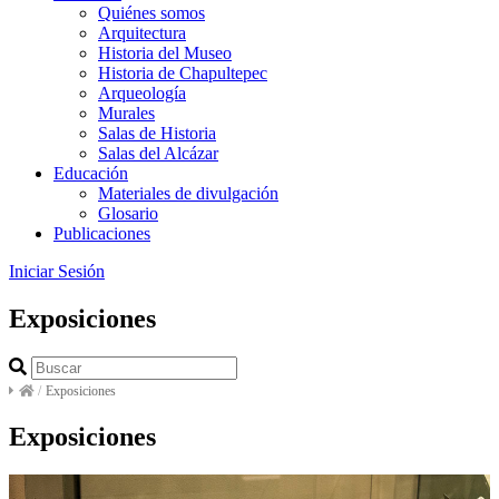
Quiénes somos
Arquitectura
Historia del Museo
Historia de Chapultepec
Arqueología
Murales
Salas de Historia
Salas del Alcázar
Educación
Materiales de divulgación
Glosario
Publicaciones
Iniciar Sesión
Exposiciones
/
Exposiciones
Exposiciones