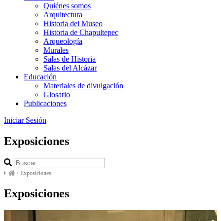
Quiénes somos
Arquitectura
Historia del Museo
Historia de Chapultepec
Arqueología
Murales
Salas de Historia
Salas del Alcázar
Educación
Materiales de divulgación
Glosario
Publicaciones
Iniciar Sesión
Exposiciones
/
Exposiciones
Exposiciones