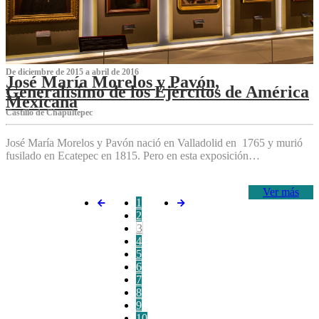
De diciembre de 2015 a abril de 2016
José María Morelos y Pavón,
Generalísimo de los Ejércitos de América
Mexicana
C‌astillo de Chapultepec
José María Morelos y Pavón nació en Valladolid en 1765 y murió
fusilado en Ecatepec en 1815. Pero en esta exposición…
Ver más
1
2
3
4
5
6
7
8
9
10