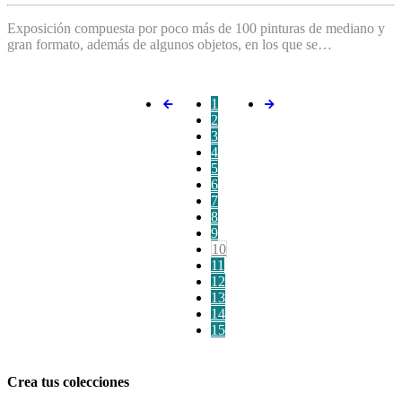
Exposición compuesta por poco más de 100 pinturas de mediano y
gran formato, además de algunos objetos, en los que se…
1
2
3
4
5
6
7
8
9
10
11
12
13
14
15
Crea tus colecciones