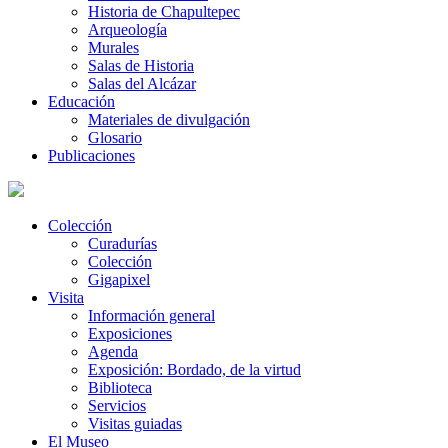
Historia de Chapultepec
Arqueología
Murales
Salas de Historia
Salas del Alcázar
Educación
Materiales de divulgación
Glosario
Publicaciones
Colección
Curadurías
Colección
Gigapixel
Visita
Información general
Exposiciones
Agenda
Exposición: Bordado, de la virtud
Biblioteca
Servicios
Visitas guiadas
El Museo