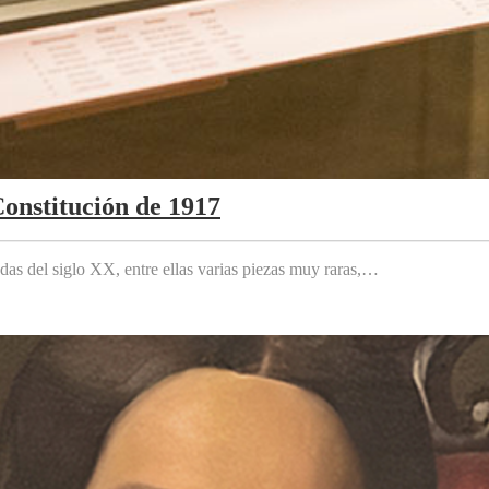
Constitución de 1917
das del siglo XX, entre ellas varias piezas muy raras,…