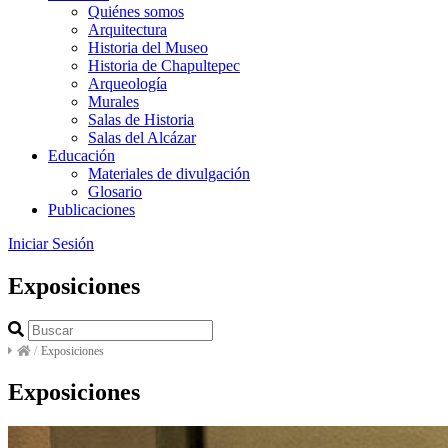
Quiénes somos
Arquitectura
Historia del Museo
Historia de Chapultepec
Arqueología
Murales
Salas de Historia
Salas del Alcázar
Educación
Materiales de divulgación
Glosario
Publicaciones
Iniciar Sesión
Exposiciones
/
Exposiciones
Exposiciones