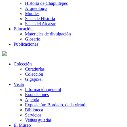
Historia de Chapultepec
Arqueología
Murales
Salas de Historia
Salas del Alcázar
Educación
Materiales de divulgación
Glosario
Publicaciones
Colección
Curadurías
Colección
Gigapixel
Visita
Información general
Exposiciones
Agenda
Exposición: Bordado, de la virtud
Biblioteca
Servicios
Visitas guiadas
El Museo