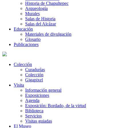
Historia de Chapultepec
Arqueología
Murales
Salas de Historia
Salas del Alcázar
Educación
Materiales de divulgación
Glosario
Publicaciones
Colección
Curadurías
Colección
Gigapixel
Visita
Información general
Exposiciones
Agenda
Exposición: Bordado, de la virtud
Biblioteca
Servicios
Visitas guiadas
El Museo