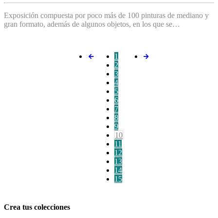
Exposición compuesta por poco más de 100 pinturas de mediano y
gran formato, además de algunos objetos, en los que se…
1
2
3
4
5
6
7
8
9
10
11
12
13
14
15
Crea tus colecciones