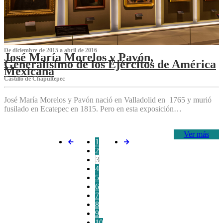
De diciembre de 2015 a abril de 2016
José María Morelos y Pavón,
Generalísimo de los Ejércitos de América
Mexicana
C‌astillo de Chapultepec
José María Morelos y Pavón nació en Valladolid en 1765 y murió
fusilado en Ecatepec en 1815. Pero en esta exposición…
Ver más
1
2
3
4
5
6
7
8
9
10