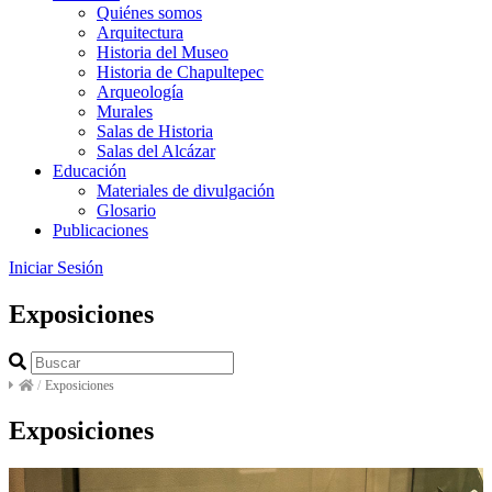
Quiénes somos
Arquitectura
Historia del Museo
Historia de Chapultepec
Arqueología
Murales
Salas de Historia
Salas del Alcázar
Educación
Materiales de divulgación
Glosario
Publicaciones
Iniciar Sesión
Exposiciones
/
Exposiciones
Exposiciones