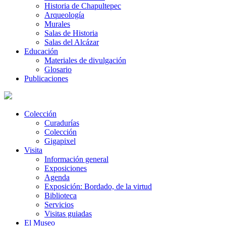
Historia de Chapultepec
Arqueología
Murales
Salas de Historia
Salas del Alcázar
Educación
Materiales de divulgación
Glosario
Publicaciones
Colección
Curadurías
Colección
Gigapixel
Visita
Información general
Exposiciones
Agenda
Exposición: Bordado, de la virtud
Biblioteca
Servicios
Visitas guiadas
El Museo