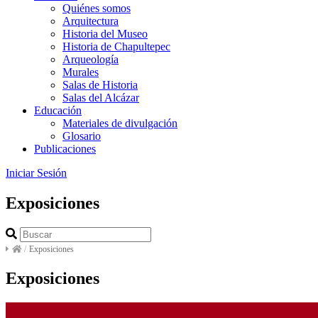
Quiénes somos
Arquitectura
Historia del Museo
Historia de Chapultepec
Arqueología
Murales
Salas de Historia
Salas del Alcázar
Educación
Materiales de divulgación
Glosario
Publicaciones
Iniciar Sesión
Exposiciones
/
Exposiciones
Exposiciones