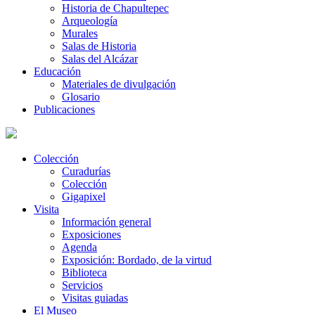
Historia de Chapultepec
Arqueología
Murales
Salas de Historia
Salas del Alcázar
Educación
Materiales de divulgación
Glosario
Publicaciones
Colección
Curadurías
Colección
Gigapixel
Visita
Información general
Exposiciones
Agenda
Exposición: Bordado, de la virtud
Biblioteca
Servicios
Visitas guiadas
El Museo