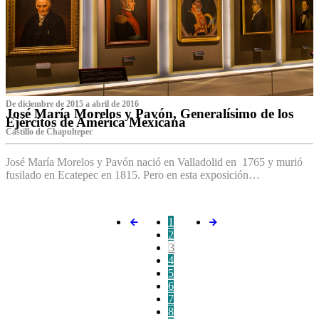
De diciembre de 2015 a abril de 2016
José María Morelos y Pavón, Generalísimo de los
Ejércitos de América Mexicana
C‌astillo de Chapultepec
José María Morelos y Pavón nació en Valladolid en 1765 y murió
fusilado en Ecatepec en 1815. Pero en esta exposición…
1
2
3
4
5
6
7
8