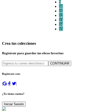
9
10
11
12
13
14
15
Crea tus colecciones
Regístrate para guardar tus obras favoritas
CONTINUAR
Regístrate con:
|
|
|
|
¿Ya tienes cuenta?
Iniciar Sesión