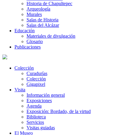
Historia de Chapultepec
Arqueología
Murales
Salas de Historia
Salas del Alcázar
Educación
Materiales de divulgación
Glosario
Publicaciones
Colección
Curadurías
Colección
Gigapixel
Visita
Información general
Exposiciones
Agenda
Exposición: Bordado, de la virtud
Biblioteca
Servicios
Visitas guiadas
El Museo