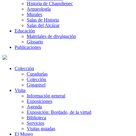
Historia de Chapultepec
Arqueología
Murales
Salas de Historia
Salas del Alcázar
Educación
Materiales de divulgación
Glosario
Publicaciones
Colección
Curadurías
Colección
Gigapixel
Visita
Información general
Exposiciones
Agenda
Exposición: Bordado, de la virtud
Biblioteca
Servicios
Visitas guiadas
El Museo