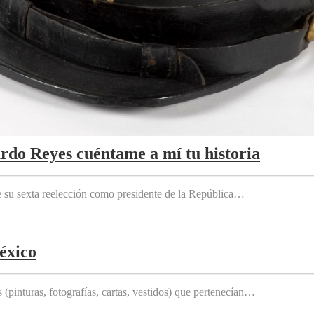
ardo Reyes cuéntame a mí tu historia
e su sexta reelección como presidente de la República…
éxico
(pinturas, fotografías, cartas, vestidos) que pertenecían…