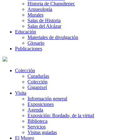
Historia de Chapultepec
Arqueología
Murales
Salas de Historia
Salas del Alcázar
Educación
Materiales de divulgación
Glosario
Publicaciones
Colección
Curadurías
Colección
Gigapixel
Visita
Información general
Exposiciones
Agenda
Exposición: Bordado, de la virtud
Biblioteca
Servicios
Visitas guiadas
El Museo