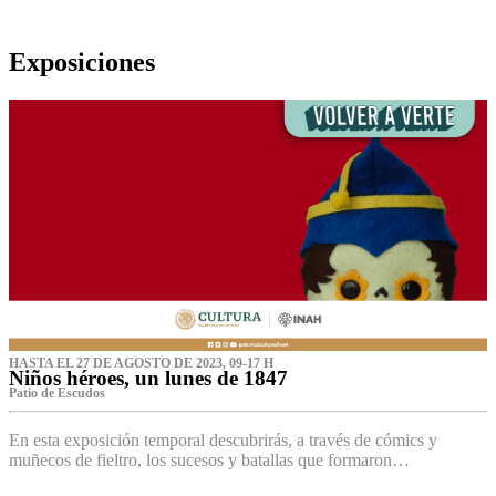
Exposiciones
HASTA EL 27 DE AGOSTO DE 2023, 09-17 H
Niños héroes, un lunes de 1847
Patio de Escudos
En esta exposición temporal descubrirás, a través de cómics y
muñecos de fieltro, los sucesos y batallas que formaron…