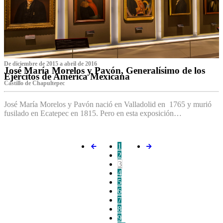
De diciembre de 2015 a abril de 2016
José María Morelos y Pavón, Generalísimo de los
Ejércitos de América Mexicana
C‌astillo de Chapultepec
José María Morelos y Pavón nació en Valladolid en 1765 y murió
fusilado en Ecatepec en 1815. Pero en esta exposición…
1
2
3
4
5
6
7
8
9