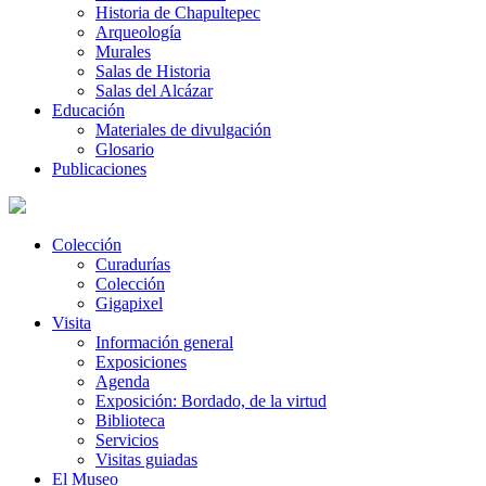
Historia de Chapultepec
Arqueología
Murales
Salas de Historia
Salas del Alcázar
Educación
Materiales de divulgación
Glosario
Publicaciones
Colección
Curadurías
Colección
Gigapixel
Visita
Información general
Exposiciones
Agenda
Exposición: Bordado, de la virtud
Biblioteca
Servicios
Visitas guiadas
El Museo