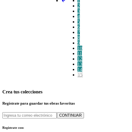
1
2
3
4
5
6
7
8
9
10
11
12
13
14
15
Crea tus colecciones
Regístrate para guardar tus obras favoritas
CONTINUAR
Regístrate con: