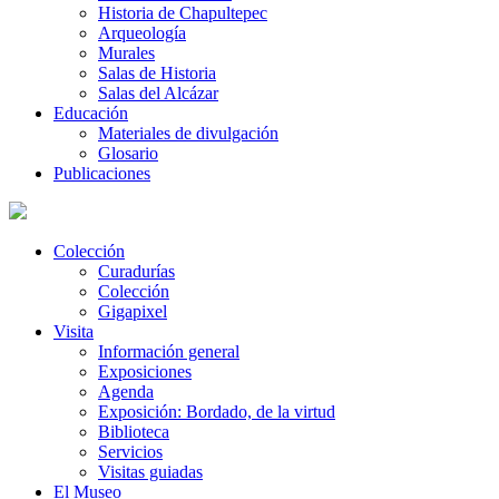
Historia de Chapultepec
Arqueología
Murales
Salas de Historia
Salas del Alcázar
Educación
Materiales de divulgación
Glosario
Publicaciones
Colección
Curadurías
Colección
Gigapixel
Visita
Información general
Exposiciones
Agenda
Exposición: Bordado, de la virtud
Biblioteca
Servicios
Visitas guiadas
El Museo