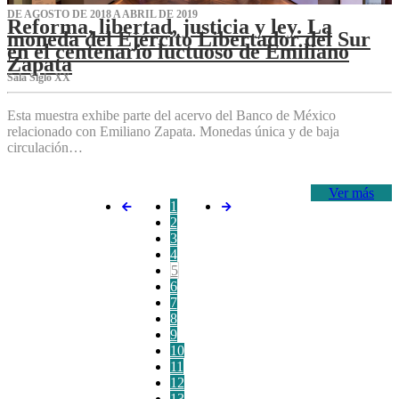
DE AGOSTO DE 2018 A ABRIL DE 2019
Reforma, libertad, justicia y ley. La
moneda del Ejército Libertador del Sur
en el centenario luctuoso de Emiliano
Zapata
Sala Siglo XX
Esta muestra exhibe parte del acervo del Banco de México
relacionado con Emiliano Zapata. Monedas única y de baja
circulación…
Ver más
1
2
3
4
5
6
7
8
9
10
11
12
13