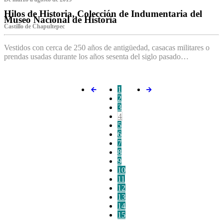
Hilos de Historia, Colección de Indumentaria del
Museo Nacional de Historia
Castillo de Chapultepec
Vestidos con cerca de 250 años de antigüedad, casacas militares o
prendas usadas durante los años sesenta del siglo pasado…
1
2
3
4
5
6
7
8
9
10
11
12
13
14
15