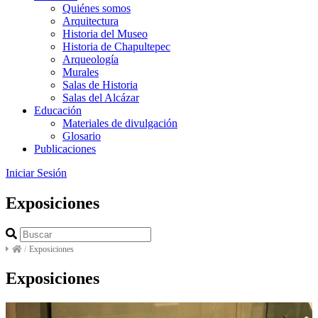
Quiénes somos
Arquitectura
Historia del Museo
Historia de Chapultepec
Arqueología
Murales
Salas de Historia
Salas del Alcázar
Educación
Materiales de divulgación
Glosario
Publicaciones
Iniciar Sesión
Exposiciones
/
Exposiciones
Exposiciones