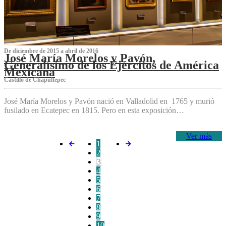
De diciembre de 2015 a abril de 2016
José María Morelos y Pavón,
Generalísimo de los Ejércitos de América
Mexicana
C‌astillo de Chapultepec
José María Morelos y Pavón nació en Valladolid en 1765 y murió
fusilado en Ecatepec en 1815. Pero en esta exposición…
Ver más
1
2
3
4
5
6
7
8
9
10