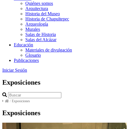
Quiénes somos
Arquitectura
Historia del Museo
Historia de Chapultepec
Arqueología
Murales
Salas de Historia
Salas del Alcázar
Educación
Materiales de divulgación
Glosario
Publicaciones
Iniciar Sesión
Exposiciones
/
Exposiciones
Exposiciones