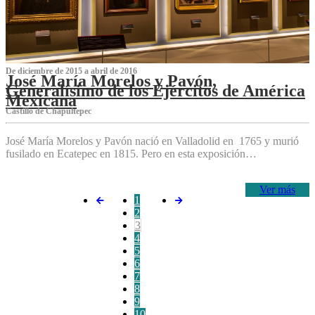
De diciembre de 2015 a abril de 2016
José María Morelos y Pavón,
Generalísimo de los Ejércitos de América
Mexicana
C‌astillo de Chapultepec
José María Morelos y Pavón nació en Valladolid en 1765 y murió
fusilado en Ecatepec en 1815. Pero en esta exposición…
Ver más
1
2
3
4
5
6
7
8
9
10