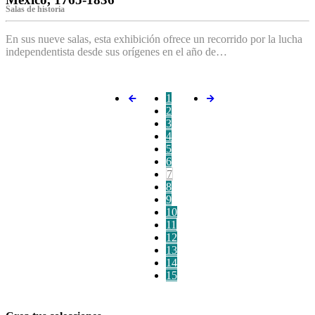
Salas de historia
En sus nueve salas, esta exhibición ofrece un recorrido por la lucha
independentista desde sus orígenes en el año de…
1
2
3
4
5
6
7
8
9
10
11
12
13
14
15