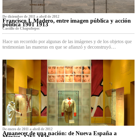
De diciembre de 2011 a abril de 2012
Francisco I. Madero, entre imagen pública y acción
política 1901 1913
Castillo de Chapultepec
Hace un recorrido por algunas de las imágenes y de los objetos que
testimonian las maneras en que se afianzó y deconstruyó…
De enero de 2011 a abril de 2012
Amanecer de una nación: de Nueva España a
México, 1765-1836