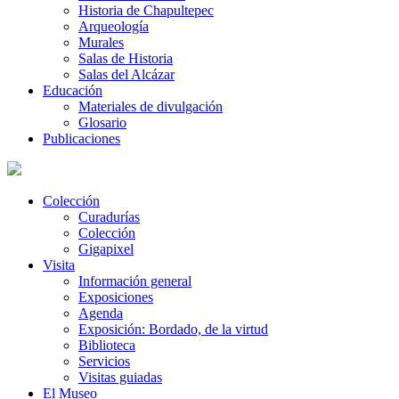
Historia de Chapultepec
Arqueología
Murales
Salas de Historia
Salas del Alcázar
Educación
Materiales de divulgación
Glosario
Publicaciones
Colección
Curadurías
Colección
Gigapixel
Visita
Información general
Exposiciones
Agenda
Exposición: Bordado, de la virtud
Biblioteca
Servicios
Visitas guiadas
El Museo