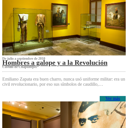
De julio a septiembre de 2010
Hombres a galope y a la Revolución
Castillo de Chapultepec
Emiliano Zapata era buen charro, nunca usó uniforme militar: era un
civil revolucionario, por eso sus símbolos de caudillo,…
Ver más