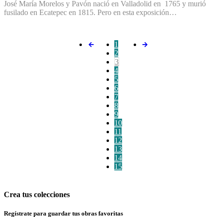
José María Morelos y Pavón nació en Valladolid en 1765 y murió
fusilado en Ecatepec en 1815. Pero en esta exposición…
1
2
3
4
5
6
7
8
9
10
11
12
13
14
15
Crea tus colecciones
Regístrate para guardar tus obras favoritas