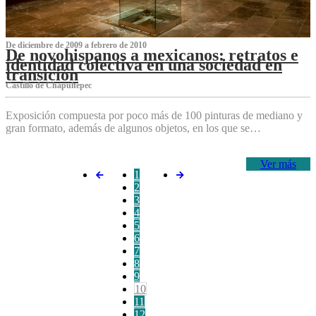
De diciembre de 2009 a febrero de 2010
De novohispanos a mexicanos: retratos e
identidad colectiva en una sociedad en
transición
Castillo de Chapultepec
Exposición compuesta por poco más de 100 pinturas de mediano y
gran formato, además de algunos objetos, en los que se…
Ver más
1
2
3
4
5
6
7
8
9
10
11
12