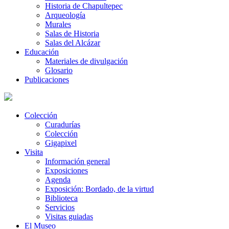
Historia de Chapultepec
Arqueología
Murales
Salas de Historia
Salas del Alcázar
Educación
Materiales de divulgación
Glosario
Publicaciones
Colección
Curadurías
Colección
Gigapixel
Visita
Información general
Exposiciones
Agenda
Exposición: Bordado, de la virtud
Biblioteca
Servicios
Visitas guiadas
El Museo