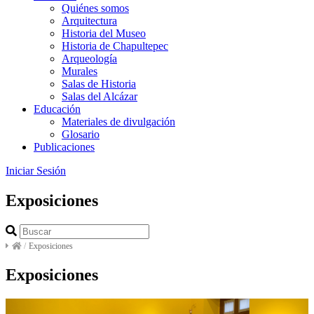
Quiénes somos
Arquitectura
Historia del Museo
Historia de Chapultepec
Arqueología
Murales
Salas de Historia
Salas del Alcázar
Educación
Materiales de divulgación
Glosario
Publicaciones
Iniciar Sesión
Exposiciones
/
Exposiciones
Exposiciones