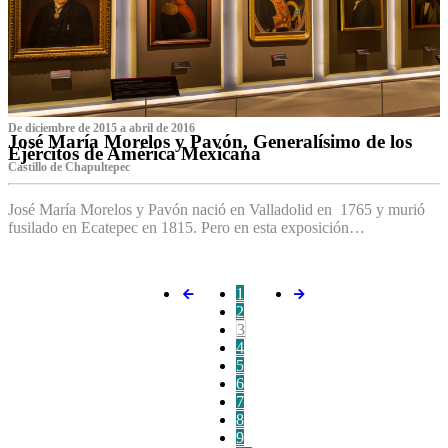
De diciembre de 2015 a abril de 2016
José María Morelos y Pavón, Generalísimo de los
Ejércitos de América Mexicana
C‌astillo de Chapultepec
José María Morelos y Pavón nació en Valladolid en 1765 y murió
fusilado en Ecatepec en 1815. Pero en esta exposición…
1
2
3
4
5
6
7
8
9