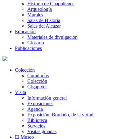
Historia de Chapultepec
Arqueología
Murales
Salas de Historia
Salas del Alcázar
Educación
Materiales de divulgación
Glosario
Publicaciones
Colección
Curadurías
Colección
Gigapixel
Visita
Información general
Exposiciones
Agenda
Exposición: Bordado, de la virtud
Biblioteca
Servicios
Visitas guiadas
El Museo