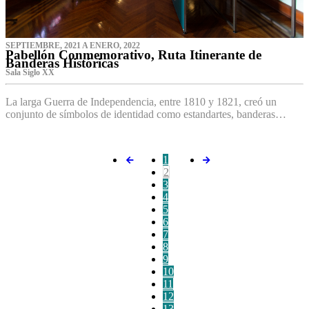
SEPTIEMBRE, 2021 A ENERO, 2022
Pabellón Conmemorativo, Ruta Itinerante de
Banderas Históricas
Sala Siglo XX
La larga Guerra de Independencia, entre 1810 y 1821, creó un
conjunto de símbolos de identidad como estandartes, banderas…
1
2
3
4
5
6
7
8
9
10
11
12
13