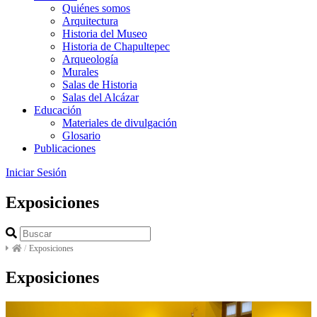
Quiénes somos
Arquitectura
Historia del Museo
Historia de Chapultepec
Arqueología
Murales
Salas de Historia
Salas del Alcázar
Educación
Materiales de divulgación
Glosario
Publicaciones
Iniciar Sesión
Exposiciones
/
Exposiciones
Exposiciones