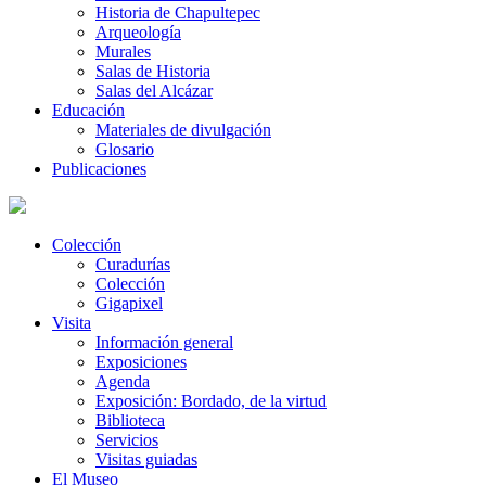
Historia de Chapultepec
Arqueología
Murales
Salas de Historia
Salas del Alcázar
Educación
Materiales de divulgación
Glosario
Publicaciones
Colección
Curadurías
Colección
Gigapixel
Visita
Información general
Exposiciones
Agenda
Exposición: Bordado, de la virtud
Biblioteca
Servicios
Visitas guiadas
El Museo