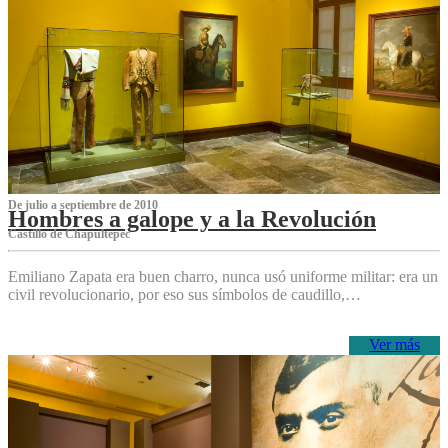
De julio a septiembre de 2010
Hombres a galope y a la Revolución
Castillo de Chapultepec
Emiliano Zapata era buen charro, nunca usó uniforme militar: era un
civil revolucionario, por eso sus símbolos de caudillo,…
Ver más