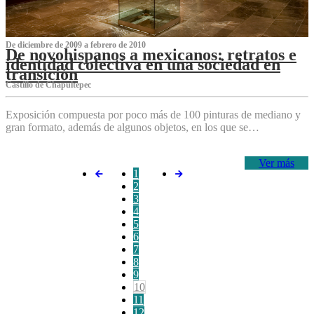
De diciembre de 2009 a febrero de 2010
De novohispanos a mexicanos: retratos e
identidad colectiva en una sociedad en
transición
Castillo de Chapultepec
Exposición compuesta por poco más de 100 pinturas de mediano y
gran formato, además de algunos objetos, en los que se…
Ver más
1
2
3
4
5
6
7
8
9
10
11
12