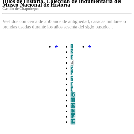
Hilos de Historia, Colección de Indumentaria del
Museo Nacional de Historia
Castillo de Chapultepec
Vestidos con cerca de 250 años de antigüedad, casacas militares o
prendas usadas durante los años sesenta del siglo pasado…
1
2
3
4
5
6
7
8
9
10
11
12
13
14
15