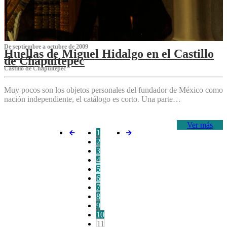
De septiembre a octubre de 2009
Huellas de Miguel Hidalgo en el Castillo
de Chapultepec
Castillo de Chapultepec
Muy pocos son los objetos personales del fundador de México como
nación independiente, el catálogo es corto. Una parte…
Ver más
1
2
3
4
5
6
7
8
9
10
11