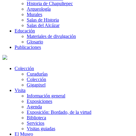
Historia de Chapultepec
Arqueología
Murales
Salas de Historia
Salas del Alcázar
Educación
Materiales de divulgación
Glosario
Publicaciones
Colección
Curadurías
Colección
Gigapixel
Visita
Información general
Exposiciones
Agenda
Exposición: Bordado, de la virtud
Biblioteca
Servicios
Visitas guiadas
El Museo