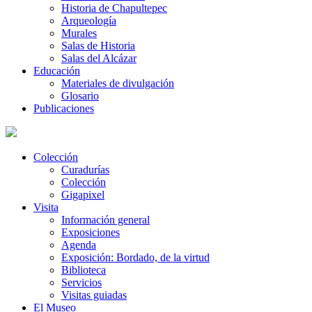
Historia de Chapultepec
Arqueología
Murales
Salas de Historia
Salas del Alcázar
Educación
Materiales de divulgación
Glosario
Publicaciones
Colección
Curadurías
Colección
Gigapixel
Visita
Información general
Exposiciones
Agenda
Exposición: Bordado, de la virtud
Biblioteca
Servicios
Visitas guiadas
El Museo