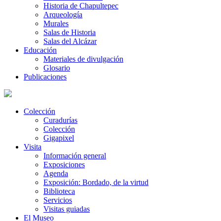
Historia de Chapultepec
Arqueología
Murales
Salas de Historia
Salas del Alcázar
Educación
Materiales de divulgación
Glosario
Publicaciones
Colección
Curadurías
Colección
Gigapixel
Visita
Información general
Exposiciones
Agenda
Exposición: Bordado, de la virtud
Biblioteca
Servicios
Visitas guiadas
El Museo