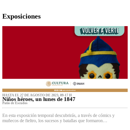
Exposiciones
HASTA EL 27 DE AGOSTO DE 2023, 09-17 H
Niños héroes, un lunes de 1847
Patio de Escudos
En esta exposición temporal descubrirás, a través de cómics y
muñecos de fieltro, los sucesos y batallas que formaron…