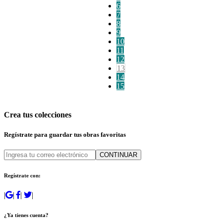
6
7
8
9
10
11
12
13
14
15
Crea tus colecciones
Regístrate para guardar tus obras favoritas
CONTINUAR
Regístrate con:
|
|
|
|
¿Ya tienes cuenta?