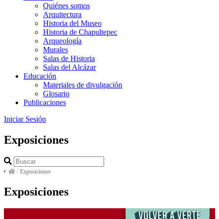
Quiénes somos
Arquitectura
Historia del Museo
Historia de Chapultepec
Arqueología
Murales
Salas de Historia
Salas del Alcázar
Educación
Materiales de divulgación
Glosario
Publicaciones
Iniciar Sesión
Exposiciones
/
Exposiciones
Exposiciones