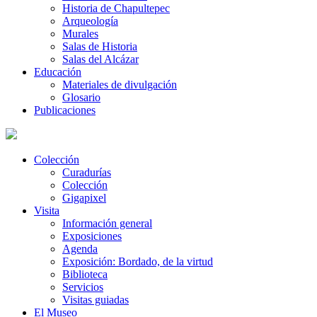
Historia de Chapultepec
Arqueología
Murales
Salas de Historia
Salas del Alcázar
Educación
Materiales de divulgación
Glosario
Publicaciones
Colección
Curadurías
Colección
Gigapixel
Visita
Información general
Exposiciones
Agenda
Exposición: Bordado, de la virtud
Biblioteca
Servicios
Visitas guiadas
El Museo