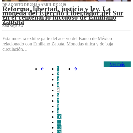
DE AGOSTO DE 2018 A ABRIL DE 2019
Reforma, libertad, justicia y ley. La
moneda del Ejército Libertador del Sur
en el centenario luctuoso de Emiliano
Zapata
Sala Siglo XX
Esta muestra exhibe parte del acervo del Banco de México
relacionado con Emiliano Zapata. Monedas única y de baja
circulación…
Ver más
1
2
3
4
5
6
7
8
9
10
11
12
13