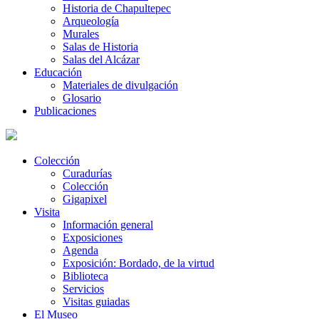
Historia de Chapultepec
Arqueología
Murales
Salas de Historia
Salas del Alcázar
Educación
Materiales de divulgación
Glosario
Publicaciones
Colección
Curadurías
Colección
Gigapixel
Visita
Información general
Exposiciones
Agenda
Exposición: Bordado, de la virtud
Biblioteca
Servicios
Visitas guiadas
El Museo