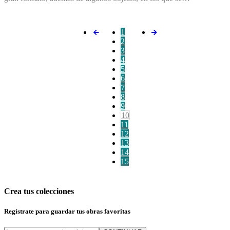
1
2
3
4
5
6
7
8
9
10
11
12
13
14
15
Crea tus colecciones
Regístrate para guardar tus obras favoritas