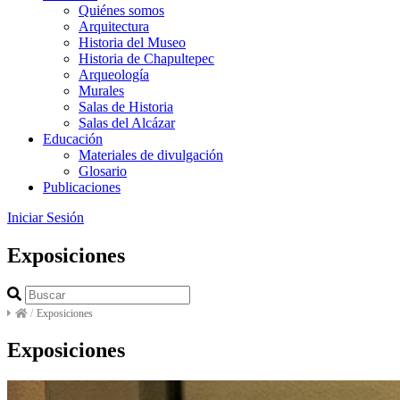
Quiénes somos
Arquitectura
Historia del Museo
Historia de Chapultepec
Arqueología
Murales
Salas de Historia
Salas del Alcázar
Educación
Materiales de divulgación
Glosario
Publicaciones
Iniciar Sesión
Exposiciones
/
Exposiciones
Exposiciones