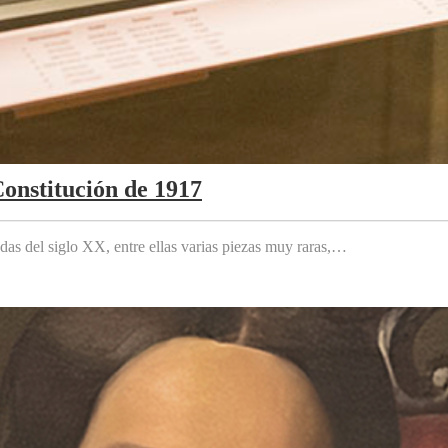
Constitución de 1917
das del siglo XX, entre ellas varias piezas muy raras,…