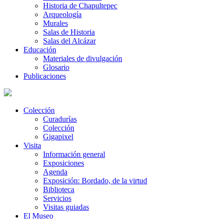
Historia de Chapultepec
Arqueología
Murales
Salas de Historia
Salas del Alcázar
Educación
Materiales de divulgación
Glosario
Publicaciones
Colección
Curadurías
Colección
Gigapixel
Visita
Información general
Exposiciones
Agenda
Exposición: Bordado, de la virtud
Biblioteca
Servicios
Visitas guiadas
El Museo