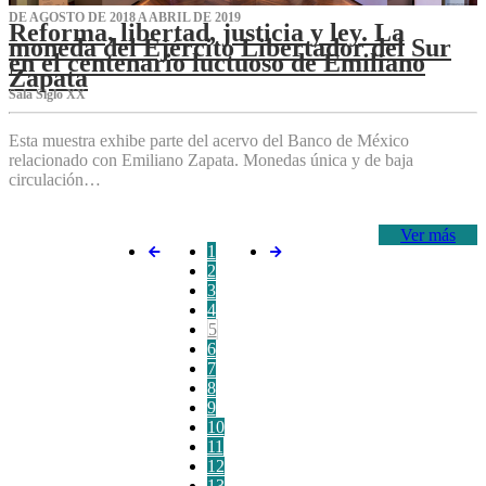
DE AGOSTO DE 2018 A ABRIL DE 2019
Reforma, libertad, justicia y ley. La
moneda del Ejército Libertador del Sur
en el centenario luctuoso de Emiliano
Zapata
Sala Siglo XX
Esta muestra exhibe parte del acervo del Banco de México
relacionado con Emiliano Zapata. Monedas única y de baja
circulación…
Ver más
1
2
3
4
5
6
7
8
9
10
11
12
13