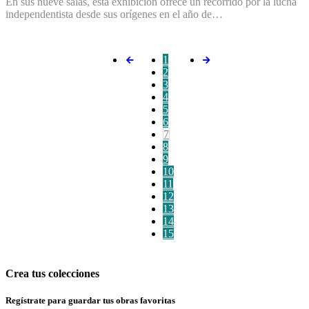
En sus nueve salas, esta exhibición ofrece un recorrido por la lucha
independentista desde sus orígenes en el año de…
1
2
3
4
5
6
7
8
9
10
11
12
13
14
15
Crea tus colecciones
Regístrate para guardar tus obras favoritas