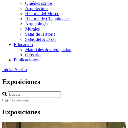
Quiénes somos
Arquitectura
Historia del Museo
Historia de Chapultepec
Arqueología
Murales
Salas de Historia
Salas del Alcázar
Educación
Materiales de divulgación
Glosario
Publicaciones
Iniciar Sesión
Exposiciones
/
Exposiciones
Exposiciones