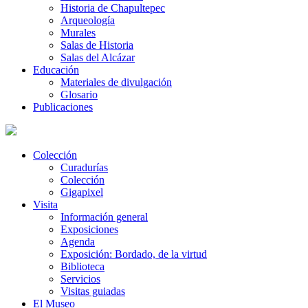
Historia de Chapultepec
Arqueología
Murales
Salas de Historia
Salas del Alcázar
Educación
Materiales de divulgación
Glosario
Publicaciones
Colección
Curadurías
Colección
Gigapixel
Visita
Información general
Exposiciones
Agenda
Exposición: Bordado, de la virtud
Biblioteca
Servicios
Visitas guiadas
El Museo