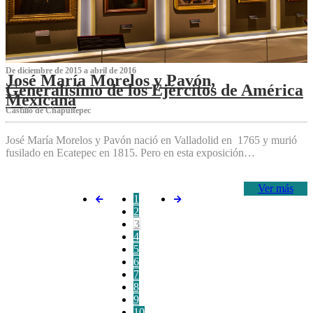
De diciembre de 2015 a abril de 2016
José María Morelos y Pavón,
Generalísimo de los Ejércitos de América
Mexicana
C‌astillo de Chapultepec
José María Morelos y Pavón nació en Valladolid en 1765 y murió
fusilado en Ecatepec en 1815. Pero en esta exposición…
Ver más
1
2
3
4
5
6
7
8
9
10