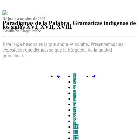
De junio a octubre de 2007
Paradigmas de la Palabra. Gramáticas indígenas de
los siglos XVI, XVII, XVIII
Castillo de Chapultepec
Esta larga historia es la que ahora se exhibe. Presentamos una
exposición que demuestra que la búsqueda de la unidad
gramatical…
1
2
3
4
5
6
7
8
9
10
11
12