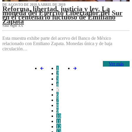
DE AGOSTO DE 2018 A ABRIL DE 2019
Reforma, libertad, justicia y ley. La
moneda del Ejército Libertador del Sur
en el centenario luctuoso de Emiliano
Zapata
Sala Siglo XX
Esta muestra exhibe parte del acervo del Banco de México
relacionado con Emiliano Zapata. Monedas única y de baja
circulación…
Ver más
1
2
3
4
5
6
7
8
9
10
11
12
13