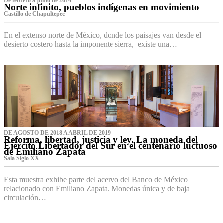
De febrero a junio de 2014
Norte infinito, pueblos indígenas en movimiento
Castillo de Chapultepec
En el extenso norte de México, donde los paisajes van desde el
desierto costero hasta la imponente sierra, existe una…
DE AGOSTO DE 2018 A ABRIL DE 2019
Reforma, libertad, justicia y ley. La moneda del
Ejército Libertador del Sur en el centenario luctuoso
de Emiliano Zapata
Sala Siglo XX
Esta muestra exhibe parte del acervo del Banco de México
relacionado con Emiliano Zapata. Monedas única y de baja
circulación…