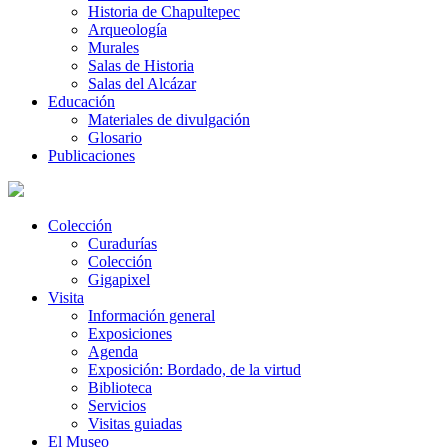
Historia de Chapultepec
Arqueología
Murales
Salas de Historia
Salas del Alcázar
Educación
Materiales de divulgación
Glosario
Publicaciones
Colección
Curadurías
Colección
Gigapixel
Visita
Información general
Exposiciones
Agenda
Exposición: Bordado, de la virtud
Biblioteca
Servicios
Visitas guiadas
El Museo